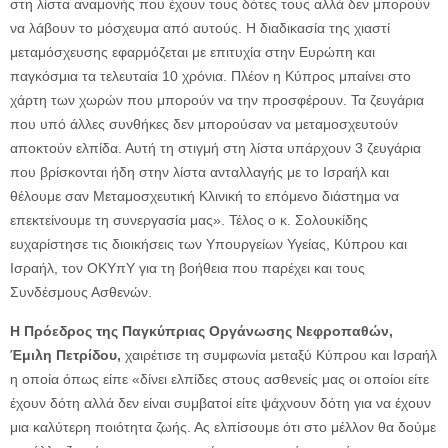
στη λίστα αναμονής που έχουν τους δότες τους αλλά δεν μπορούν
να λάβουν το μόσχευμα από αυτούς. Η διαδικασία της χιαστί
μεταμόσχευσης εφαρμόζεται με επιτυχία στην Ευρώπη και
παγκόσμια τα τελευταία 10 χρόνια. Πλέον η Κύπρος μπαίνει στο
χάρτη των χωρών που μπορούν να την προσφέρουν. Τα ζευγάρια
που υπό άλλες συνθήκες δεν μπορούσαν να μεταμοσχευτούν
αποκτούν ελπίδα. Αυτή τη στιγμή στη λίστα υπάρχουν 3 ζευγάρια
που βρίσκονται ήδη στην λίστα ανταλλαγής με το Ισραήλ και
θέλουμε σαν Μεταμοσχευτική Κλινική το επόμενο διάστημα να
επεκτείνουμε τη συνεργασία μας». Τέλος ο κ. Σολουκίδης
ευχαρίστησε τις διοικήσεις των Υπουργείων Υγείας, Κύπρου και
Ισραήλ, τον ΟΚΥπΥ για τη βοήθεια που παρέχει και τους
Συνδέσμους Ασθενών.
Η Πρόεδρος της Παγκύπριας Οργάνωσης Νεφροπαθών,
Έμιλη Πετρίδου,
χαιρέτισε τη συμφωνία μεταξύ Κύπρου και Ισραήλ
η οποία όπως είπε «δίνει ελπίδες στους ασθενείς μας οι οποίοι είτε
έχουν δότη αλλά δεν είναι συμβατοί είτε ψάχνουν δότη για να έχουν
μια καλύτερη ποιότητα ζωής. Ας ελπίσουμε ότι στο μέλλον θα δούμε