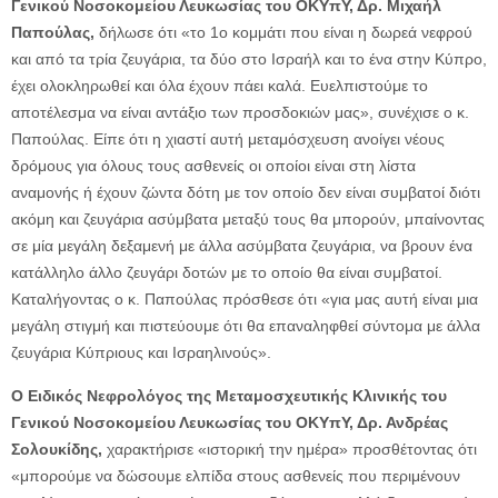
Γενικού Νοσοκομείου Λευκωσίας του ΟΚΥπΥ, Δρ. Μιχαήλ
Παπούλας,
δήλωσε ότι «το 1ο κομμάτι που είναι η δωρεά νεφρού
και από τα τρία ζευγάρια, τα δύο στο Ισραήλ και το ένα στην Κύπρο,
έχει ολοκληρωθεί και όλα έχουν πάει καλά. Ευελπιστούμε το
αποτέλεσμα να είναι αντάξιο των προσδοκιών μας», συνέχισε ο κ.
Παπούλας. Είπε ότι η χιαστί αυτή μεταμόσχευση ανοίγει νέους
δρόμους για όλους τους ασθενείς οι οποίοι είναι στη λίστα
αναμονής ή έχουν ζώντα δότη με τον οποίο δεν είναι συμβατοί διότι
ακόμη και ζευγάρια ασύμβατα μεταξύ τους θα μπορούν, μπαίνοντας
σε μία μεγάλη δεξαμενή με άλλα ασύμβατα ζευγάρια, να βρουν ένα
κατάλληλο άλλο ζευγάρι δοτών με το οποίο θα είναι συμβατοί.
Καταλήγοντας ο κ. Παπούλας πρόσθεσε ότι «για μας αυτή είναι μια
μεγάλη στιγμή και πιστεύουμε ότι θα επαναληφθεί σύντομα με άλλα
ζευγάρια Κύπριους και Ισραηλινούς».
O Ειδικός Νεφρολόγος της Μεταμοσχευτικής Κλινικής του
Γενικού Νοσοκομείου Λευκωσίας του ΟΚΥπΥ, Δρ. Ανδρέας
Σολουκίδης,
χαρακτήρισε «ιστορική την ημέρα» προσθέτοντας ότι
«μπορούμε να δώσουμε ελπίδα στους ασθενείς που περιμένουν