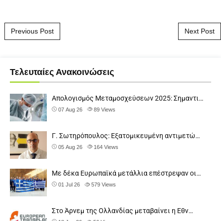
Post navigation
Previous Post
Next Post
Τελευταίες Ανακοινώσεις
Απολογισμός Μεταμοσχεύσεων 2025: Σημαντι…
07 Aug 26
89
Views
Γ. Σωτηρόπουλος: Eξατομικευμένη αντιμετώ…
05 Aug 26
164
Views
Με δέκα Ευρωπαϊκά μετάλλια επέστρεψαν οι…
01 Jul 26
579
Views
Στο Άρνεμ της Ολλανδίας μεταβαίνει η Εθν…