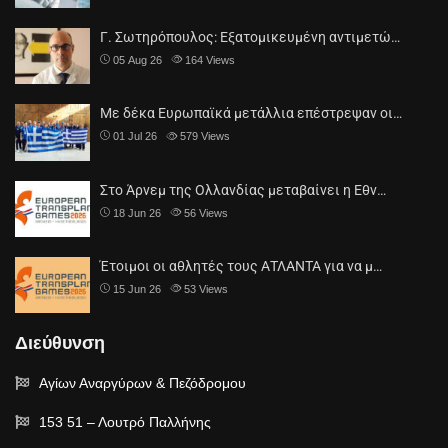
Γ. Σωτηρόπουλος: Eξατομικευμένη αντιμετώ…
05 Aug 26
164
Views
Με δέκα Ευρωπαϊκά μετάλλια επέστρεψαν οι…
01 Jul 26
579
Views
Στο Άρνεμ της Ολλανδίας μεταβαίνει η Εθν…
18 Jun 26
56
Views
Έτοιμοι οι αθλητές τους ΑΤΛΑΝΤΑ για να μ…
15 Jun 26
53
Views
Διεύθυνση
Αγίων Αναργύρων & Πεζόδρομου
153 51 – Λουτρό Παλλήνης