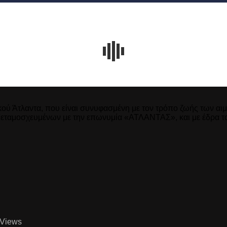
κού Άτλαντα, που είναι συνυφασμένη με τον τρόπο ζωής των 
εταμοσχευμένων με την επωνυμία «ΑΤΛΑΝΤΑΣ», και με έδρα τ
Views