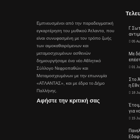
Τελευ
Εμπνευσμένοι από την παραδειγματική
Γ. Σω
εγκαρτέρηση του μυθικού Άτλαντα, που
αντι
είναι συνυφασμένη με τον τρόπο ζωής
05 A
των αιμοκαθαιρόμενων και
μεταμοσχευμένων ασθενών
Με δ
επέσ
δημιουργήσαμε ένα νέο Αθλητικό
01 Ju
Σύλλογο Νεφροπαθών και
Μεταμοσχευμένων με την επωνυμία
Στο Ά
«ΑΤΛΑΝΤΑΣ», και με έδρα το Δήμο
η Εθν
Παλλήνης.
18 Ju
Αφήστε την κριτική σας
Έτοι
για ν
15 Ju
Πανε
Εδαφ