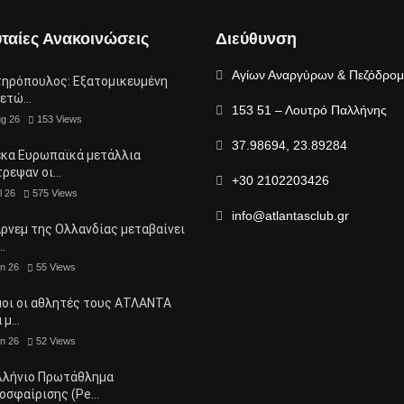
ταίες Ανακοινώσεις
Διεύθυνση
Αγίων Αναργύρων & Πεζόδρο
τηρόπουλος: Eξατομικευμένη
μετώ…
153 51 – Λουτρό Παλλήνης
ug 26
153
Views
37.98694, 23.89284
έκα Ευρωπαϊκά μετάλλια
τρεψαν οι…
+30 2102203426
l 26
575
Views
info@atlantasclub.gr
ρνεμ της Ολλανδίας μεταβαίνει
…
n 26
55
Views
μοι οι αθλητές τους ΑΤΛΑΝΤΑ
α μ…
n 26
52
Views
λλήνιο Πρωτάθλημα
οσφαίρισης (Pe…