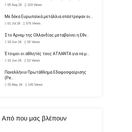
05 Aug 26
153
Views
Με δέκα Ευρωπαϊκά μετάλλια επέστρεψαν οι…
01 Jul 26
575
Views
Στο Άρνεμ της Ολλανδίας μεταβαίνει η Εθν…
18 Jun 26
55
Views
Έτοιμοι οι αθλητές τους ΑΤΛΑΝΤΑ για να μ…
15 Jun 26
52
Views
Πανελλήνιο Πρωτάθλημα Εδαφοσφαίρισης
(Pe…
25 May 26
145
Views
Από που μας βλέπουν