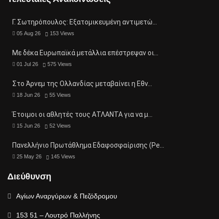
Γ. Σωτηρόπουλος: Eξατομικευμένη αντιμετώ…
05 Aug 26
153
Views
Με δέκα Ευρωπαϊκά μετάλλια επέστρεψαν οι…
01 Jul 26
575
Views
Στο Άρνεμ της Ολλανδίας μεταβαίνει η Εθν…
18 Jun 26
55
Views
Έτοιμοι οι αθλητές τους ΑΤΛΑΝΤΑ για να μ…
15 Jun 26
52
Views
Πανελλήνιο Πρωτάθλημα Εδαφοσφαίρισης (Pe…
25 May 26
145
Views
Διεύθυνση
Αγίων Αναργύρων & Πεζόδρομου
153 51 – Λουτρό Παλλήνης