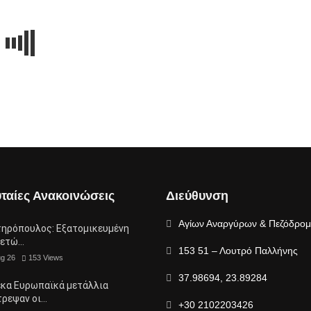
ταίες Ανακοινώσεις
Διεύθυνση
Αγίων Αναργύρων & Πεζόδρο
τηρόπουλος: Eξατομικευμένη
μετώ…
153 51 – Λουτρό Παλλήνης
ug 26
153
Views
37.98694, 23.89284
έκα Ευρωπαϊκά μετάλλια
τρεψαν οι…
+30 2102203426