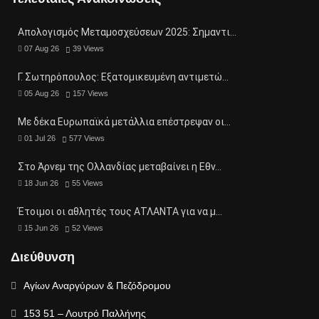
Απολογισμός Μεταμοσχεύσεων 2025: Σημαντι…
07 Aug 26
39
Views
Γ. Σωτηρόπουλος: Eξατομικευμένη αντιμετώ…
05 Aug 26
157
Views
Με δέκα Ευρωπαϊκά μετάλλια επέστρεψαν οι…
01 Jul 26
577
Views
Στο Άρνεμ της Ολλανδίας μεταβαίνει η Εθν…
18 Jun 26
55
Views
Έτοιμοι οι αθλητές τους ΑΤΛΑΝΤΑ για να μ…
15 Jun 26
52
Views
Διεύθυνση
Αγίων Αναργύρων & Πεζόδρομου
153 51 – Λουτρό Παλλήνης