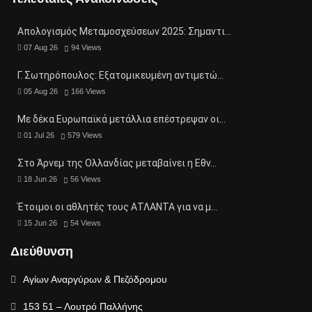
Απολογισμός Μεταμοσχεύσεων 2025: Σημαντι…
07 Aug 26
94
Views
Γ. Σωτηρόπουλος: Eξατομικευμένη αντιμετώ…
05 Aug 26
166
Views
Με δέκα Ευρωπαϊκά μετάλλια επέστρεψαν οι…
01 Jul 26
579
Views
Στο Άρνεμ της Ολλανδίας μεταβαίνει η Εθν…
18 Jun 26
56
Views
Έτοιμοι οι αθλητές τους ΑΤΛΑΝΤΑ για να μ…
15 Jun 26
54
Views
Διεύθυνση
Αγίων Αναργύρων & Πεζόδρομου
153 51 – Λουτρό Παλλήνης