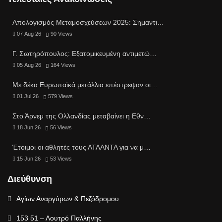
Απολογισμός Μεταμοσχεύσεων 2025: Σημαντι…
07 Aug 26
90
Views
Γ. Σωτηρόπουλος: Eξατομικευμένη αντιμετώ…
05 Aug 26
164
Views
Με δέκα Ευρωπαϊκά μετάλλια επέστρεψαν οι…
01 Jul 26
579
Views
Στο Άρνεμ της Ολλανδίας μεταβαίνει η Εθν…
18 Jun 26
56
Views
Έτοιμοι οι αθλητές τους ΑΤΛΑΝΤΑ για να μ…
15 Jun 26
53
Views
Διεύθυνση
Αγίων Αναργύρων & Πεζόδρομου
153 51 – Λουτρό Παλλήνης