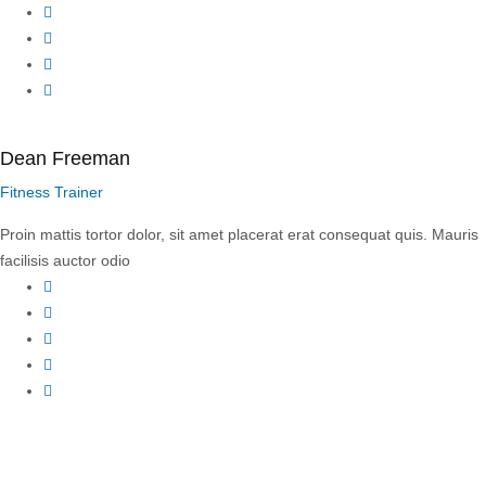
Twitter
YouTube
LinkedIn
Instagram
Dean Freeman
Fitness Trainer
Proin mattis tortor dolor, sit amet placerat erat consequat quis. Mauris
facilisis auctor odio
Facebook
Twitter
YouTube
LinkedIn
Instagram