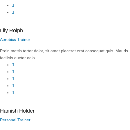
LinkedIn
Instagram
Lily Rolph
Aerobics Trainer
Proin mattis tortor dolor, sit amet placerat erat consequat quis. Mauris
facilisis auctor odio
Facebook
Twitter
YouTube
LinkedIn
Instagram
Hamish Holder
Personal Trainer