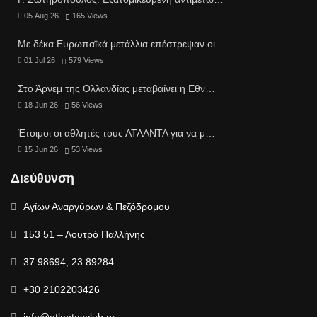
05 Aug 26
165
Views
Με δέκα Ευρωπαϊκά μετάλλια επέστρεψαν οι…
01 Jul 26
579
Views
Στο Άρνεμ της Ολλανδίας μεταβαίνει η Εθν…
18 Jun 26
56
Views
Έτοιμοι οι αθλητές τους ΑΤΛΑΝΤΑ για να μ…
15 Jun 26
53
Views
Διεύθυνση
Αγίων Αναργύρων & Πεζόδρομου
153 51 – Λουτρό Παλλήνης
37.98694, 23.89284
+30 2102203426