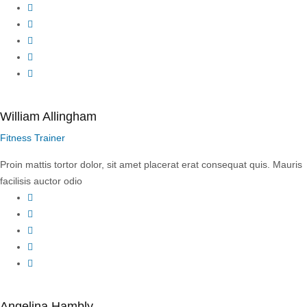
Facebook
Twitter
YouTube
LinkedIn
Instagram
William Allingham
Fitness Trainer
Proin mattis tortor dolor, sit amet placerat erat consequat quis. Mauris
facilisis auctor odio
Facebook
Twitter
YouTube
LinkedIn
Instagram
Angelina Hambly