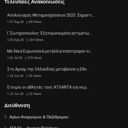
Τελευταίες Ανακοινώσεις
Απολογισμός Μεταμοσχεύσεων 2025: Σημαντι…
07 Aug 26
89
Views
Γ. Σωτηρόπουλος: Eξατομικευμένη αντιμετώ…
05 Aug 26
164
Views
Με δέκα Ευρωπαϊκά μετάλλια επέστρεψαν οι…
01 Jul 26
579
Views
Στο Άρνεμ της Ολλανδίας μεταβαίνει η Εθν…
18 Jun 26
56
Views
Έτοιμοι οι αθλητές τους ΑΤΛΑΝΤΑ για να μ…
15 Jun 26
53
Views
Διεύθυνση
Αγίων Αναργύρων & Πεζόδρομου