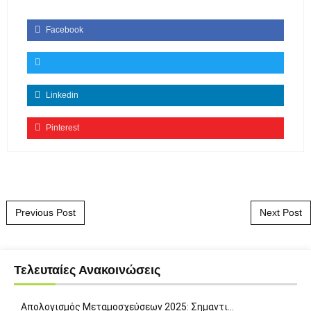
Facebook
Linkedin
Pinterest
Post navigation
Previous Post
Next Post
Τελευταίες Ανακοινώσεις
Απολογισμός Μεταμοσχεύσεων 2025: Σημαντι…