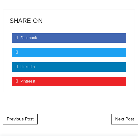
SHARE ON
Facebook
Linkedin
Pinterest
Post navigation
Previous Post
Next Post