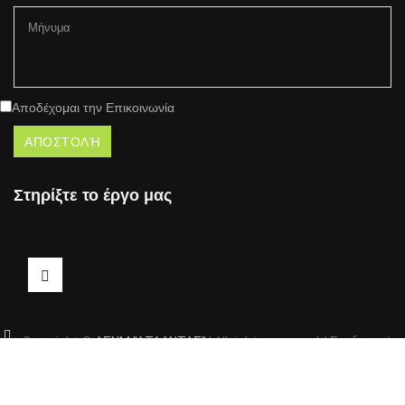
Αποδέχομαι την Επικοινωνία
Στηρίξτε το έργο μας
Copyright ©
ΑΣΝΜ "ΑΤΛΑΝΤΑΣ"
| All rights reserved. | Σχεδιασμός-
Ανάπτυξη:
Χριστόφορος Πολυδώρου