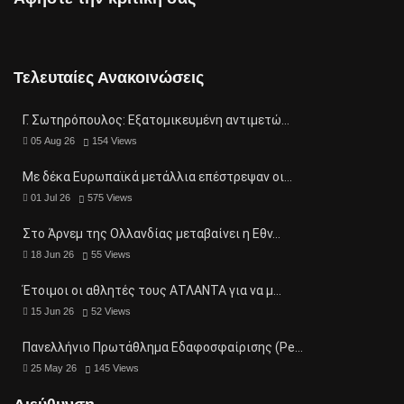
Τελευταίες Ανακοινώσεις
Γ. Σωτηρόπουλος: Eξατομικευμένη αντιμετώ…
05 Aug 26
154
Views
Με δέκα Ευρωπαϊκά μετάλλια επέστρεψαν οι…
01 Jul 26
575
Views
Στο Άρνεμ της Ολλανδίας μεταβαίνει η Εθν…
18 Jun 26
55
Views
Έτοιμοι οι αθλητές τους ΑΤΛΑΝΤΑ για να μ…
15 Jun 26
52
Views
Πανελλήνιο Πρωτάθλημα Εδαφοσφαίρισης (Pe…
25 May 26
145
Views