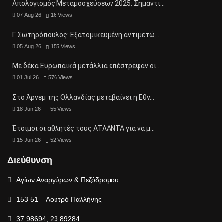
Απολογισμός Μεταμοσχεύσεων 2025: Σημαντι…
07 Aug 26
16
Views
Γ. Σωτηρόπουλος: Eξατομικευμένη αντιμετώ…
05 Aug 26
155
Views
Με δέκα Ευρωπαϊκά μετάλλια επέστρεψαν οι…
01 Jul 26
576
Views
Στο Άρνεμ της Ολλανδίας μεταβαίνει η Εθν…
18 Jun 26
55
Views
Έτοιμοι οι αθλητές τους ΑΤΛΑΝΤΑ για να μ…
15 Jun 26
52
Views
Διεύθυνση
Αγίων Αναργύρων & Πεζόδρομου
153 51 – Λουτρό Παλλήνης
37.98694, 23.89284