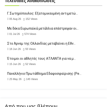
Τελευταίες Ανακοινώσεις
Γ. Σωτηρόπουλος: Eξατομικευμένη αντιμετώ…
05 Aug 26
152
Views
Με δέκα Ευρωπαϊκά μετάλλια επέστρεψαν οι…
01 Jul 26
574
Views
Στο Άρνεμ της Ολλανδίας μεταβαίνει η Εθν…
18 Jun 26
55
Views
Έτοιμοι οι αθλητές τους ΑΤΛΑΝΤΑ για να μ…
15 Jun 26
52
Views
Πανελλήνιο Πρωτάθλημα Εδαφοσφαίρισης (Pe…
25 May 26
145
Views
Από που μας βλέπουν