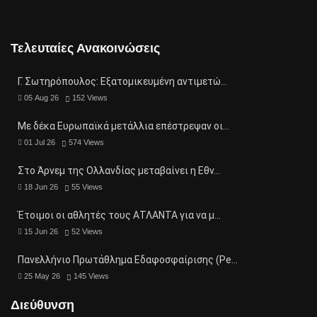
Τελευταίες Ανακοινώσεις
Γ. Σωτηρόπουλος: Eξατομικευμένη αντιμετώ…
05 Aug 26
152
Views
Με δέκα Ευρωπαϊκά μετάλλια επέστρεψαν οι…
01 Jul 26
574
Views
Στο Άρνεμ της Ολλανδίας μεταβαίνει η Εθν…
18 Jun 26
55
Views
Έτοιμοι οι αθλητές τους ΑΤΛΑΝΤΑ για να μ…
15 Jun 26
52
Views
Πανελλήνιο Πρωτάθλημα Εδαφοσφαίρισης (Pe…
25 May 26
145
Views
Διεύθυνση