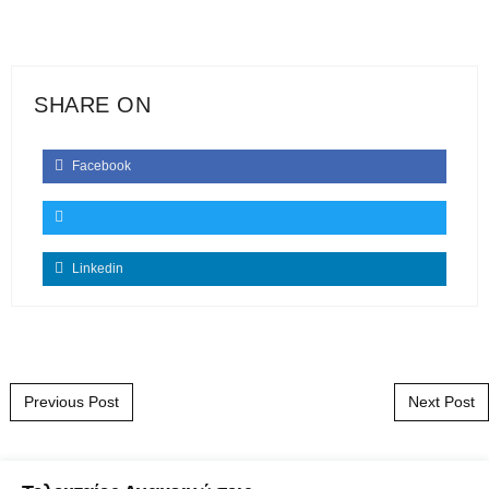
SHARE ON
Facebook
Linkedin
Post navigation
Previous Post
Next Post