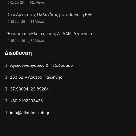
01 Jul 26
581
Views
Στο Άρνεμ της Ολλανδίας μεταβαίνει η Εθν…
18 Jun 26
56
Views
Έτοιμοι οι αθλητές τους ΑΤΛΑΝΤΑ για να μ…
15 Jun 26
54
Views
Διεύθυνση
Αγίων Αναργύρων & Πεζόδρομου
153 51 – Λουτρό Παλλήνης
37.98694, 23.89284
+30 2102203426
info@atlantasclub.gr