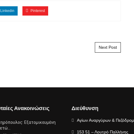
Linkedin
Pinterest
Next Post
ταίες Ανακοινώσεις
Διεύθυνση
Αγίων Αναργύρων & Πεζόδρο
τηρόπουλος: Eξατομικευμένη
μετώ…
153 51 – Λουτρό Παλλήνης