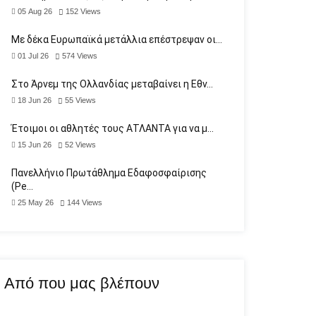
05 Aug 26
152
Views
Με δέκα Ευρωπαϊκά μετάλλια επέστρεψαν οι…
01 Jul 26
574
Views
Στο Άρνεμ της Ολλανδίας μεταβαίνει η Εθν…
18 Jun 26
55
Views
Έτοιμοι οι αθλητές τους ΑΤΛΑΝΤΑ για να μ…
15 Jun 26
52
Views
Πανελλήνιο Πρωτάθλημα Εδαφοσφαίρισης
(Pe…
25 May 26
144
Views
Από που μας βλέπουν