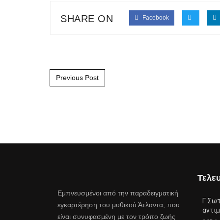
SHARE ON
Facebook
Post navigation
Previous Post
Τελευ
Εμπνευσμένοι από την παραδειγματική
Γ. Σω
εγκαρτέρηση του μυθικού Άτλαντα, που
αντι
είναι συνυφασμένη με τον τρόπο ζωής