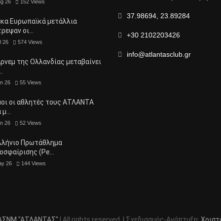
ug 26
152
Views
37.98694, 23.89284
έκα Ευρωπαϊκά μετάλλια
τρεψαν οι…
+30 2102203426
l 26
574
Views
info@atlantasclub.gr
ρνεμ της Ολλανδίας μεταβαίνει
…
n 26
55
Views
μοι οι αθλητές τους ΑΤΛΑΝΤΑ
α μ…
n 26
52
Views
λλήνιο Πρωτάθλημα
οσφαίρισης (Pe…
ay 26
144
Views
ΑΣΝΜ "ΑΤΛΑΝΤΑΣ"
| All rights reserved. | Σχεδιασμός-Ανάπτυξη:
Χριστ