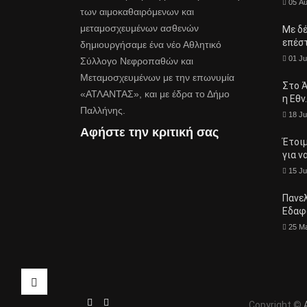
05 A
των αιμοκαθαιρόμενων και
μεταμοσχευμένων ασθενών
Με δ
επέσ
δημιουργήσαμε ένα νέο Αθλητικό
01 Ju
Σύλλογο Νεφροπαθών και
Μεταμοσχευμένων με την επωνυμία
Στο Ά
«ΑΤΛΑΝΤΑΣ», και με έδρα το Δήμο
η Εθν
Παλλήνης.
18 Ju
Αφήστε την κριτική σας
Έτοι
για ν
15 Ju
Πανε
Εδαφ
25 M
Copyright ©