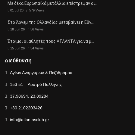
Με δέκα Ευρωπαϊκά μετάλλια επέστρεψαν οι…
01 Jul 26
579
Views
Στο Άρνεμ της Ολλανδίας μεταβαίνει η Εθν…
18 Jun 26
56
Views
Έτοιμοι οι αθλητές τους ΑΤΛΑΝΤΑ για να μ…
15 Jun 26
54
Views
Διεύθυνση
Αγίων Αναργύρων & Πεζόδρομου
153 51 – Λουτρό Παλλήνης
37.98694, 23.89284
+30 2102203426
info@atlantasclub.gr