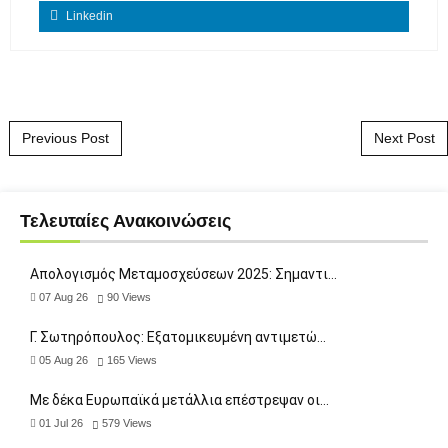
Linkedin
Post navigation
Previous Post
Next Post
Τελευταίες Ανακοινώσεις
Απολογισμός Μεταμοσχεύσεων 2025: Σημαντι…
07 Aug 26
90
Views
Γ. Σωτηρόπουλος: Eξατομικευμένη αντιμετώ…
05 Aug 26
165
Views
Με δέκα Ευρωπαϊκά μετάλλια επέστρεψαν οι…
01 Jul 26
579
Views