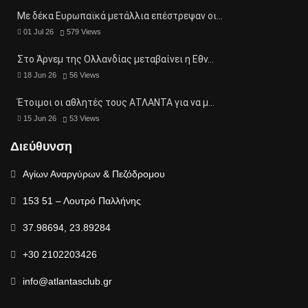
Με δέκα Ευρωπαϊκά μετάλλια επέστρεψαν οι…
01 Jul 26
579
Views
Στο Άρνεμ της Ολλανδίας μεταβαίνει η Εθν…
18 Jun 26
56
Views
Έτοιμοι οι αθλητές τους ΑΤΛΑΝΤΑ για να μ…
15 Jun 26
53
Views
Διεύθυνση
Αγίων Αναργύρων & Πεζόδρομου
153 51 – Λουτρό Παλλήνης
37.98694, 23.89284
+30 2102203426
info@atlantasclub.gr