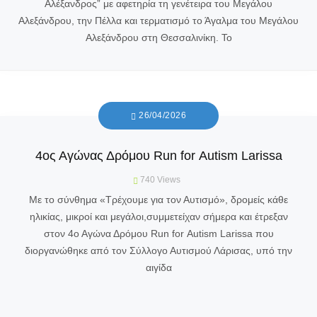
Αλέξανδρος” με αφετηρία τη γενέτειρα του Μεγάλου
Αλεξάνδρου, την Πέλλα και τερματισμό το Άγαλμα του Μεγάλου
Αλεξάνδρου στη Θεσσαλινίκη. Το
26/04/2026
4ος Αγώνας Δρόμου Run for Αutism Larissa
740
Views
Με το σύνθημα «Τρέχουμε για τον Αυτισμό», δρομείς κάθε
ηλικίας, μικροί και μεγάλοι,συμμετείχαν σήμερα και έτρεξαν
στον 4ο Αγώνα Δρόμου Run for Αutism Larissa που
διοργανώθηκε από τον Σύλλογο Αυτισμού Λάρισας, υπό την
αιγίδα