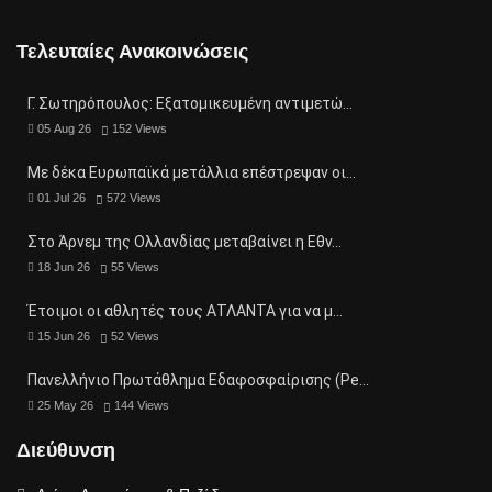
Τελευταίες Ανακοινώσεις
Γ. Σωτηρόπουλος: Eξατομικευμένη αντιμετώ…
05 Aug 26
152
Views
Με δέκα Ευρωπαϊκά μετάλλια επέστρεψαν οι…
01 Jul 26
572
Views
Στο Άρνεμ της Ολλανδίας μεταβαίνει η Εθν…
18 Jun 26
55
Views
Έτοιμοι οι αθλητές τους ΑΤΛΑΝΤΑ για να μ…
15 Jun 26
52
Views
Πανελλήνιο Πρωτάθλημα Εδαφοσφαίρισης (Pe…
25 May 26
144
Views
Διεύθυνση