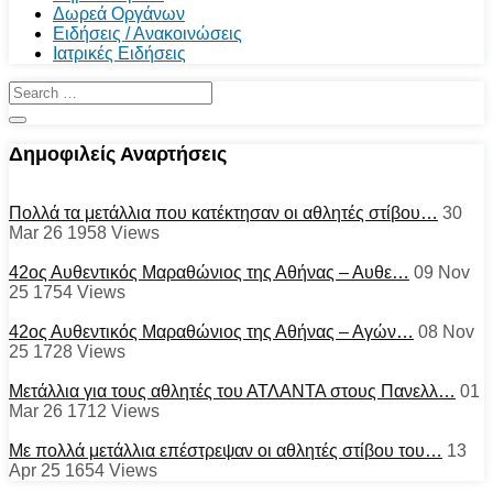
Δωρεά Οργάνων
Ειδήσεις / Ανακοινώσεις
Ιατρικές Ειδήσεις
Δημοφιλείς Αναρτήσεις
Πολλά τα μετάλλια που κατέκτησαν οι αθλητές στίβου…
30
Mar 26
1958
Views
42ος Αυθεντικός Μαραθώνιος της Αθήνας – Αυθε…
09 Nov
25
1754
Views
42ος Αυθεντικός Μαραθώνιος της Αθήνας – Αγών…
08 Nov
25
1728
Views
Μετάλλια για τους αθλητές του ΑΤΛΑΝΤΑ στους Πανελλ…
01
Mar 26
1712
Views
Με πολλά μετάλλια επέστρεψαν οι αθλητές στίβου του…
13
Apr 25
1654
Views