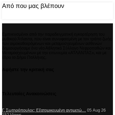
Από που μας βλέπουν
Εμπνευσμένοι από την παραδειγματική εγκαρτέρηση του
μυθικού Άτλαντα, που είναι συνυφασμένη με τον τρόπο ζωής
των αιμοκαθαιρόμενων και μεταμοσχευμένων ασθενών
δημιουργήσαμε ένα νέο Αθλητικό Σύλλογο Νεφροπαθών και
Μεταμοσχευμένων με την επωνυμία «ΑΤΛΑΝΤΑΣ», και με
έδρα το Δήμο Παλλήνης.
Αφήστε την κριτική σας
Τελευταίες Ανακοινώσεις
Γ. Σωτηρόπουλος: Eξατομικευμένη αντιμετώ…
05 Aug 26
152
Views