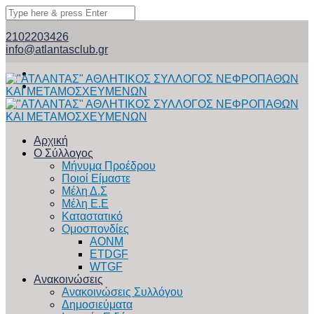
2102203426
info@atlantasclub.gr
Αρχική
Ο Σύλλογος
Μήνυμα Προέδρου
Ποιοί Είμαστε
Μέλη Δ.Σ
Μέλη Ε.Ε
Καταστατικό
Ομοσπονδίες
ΑΟΝΜ
ETDGF
WTGF
Ανακοινώσεις
Ανακοινώσεις Συλλόγου
Δημοσιεύματα