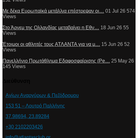
Με δέκα Ευρωπαϊκά μετάλλια επέστρεψαν οι…
01 Jul 26
574
Views
Στο Άρνεμ της Ολλανδίας μεταβαίνει η Εθν…
18 Jun 26
55
Views
Έτοιμοι οι αθλητές τους ΑΤΛΑΝΤΑ για να μ…
15 Jun 26
52
Views
Πανελλήνιο Πρωτάθλημα Εδαφοσφαίρισης (Pe…
25 May 26
145
Views
Διεύθυνση
Αγίων Αναργύρων & Πεζόδρομου
153 51 – Λουτρό Παλλήνης
37.98694, 23.89284
+30 2102203426
info@atlantasclub.gr