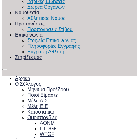
Ιατρικές Ειδήσεις
Δωρεά Οργάνων
Νομοθεσία
Αθλητικός Νόμος
Προπονήσεις
Προπονήσεις Στίβου
Επικοινωνία
Στοιχεία Επικοινωνίας
Πληροφορίες Εγγραφής
Εγγραφή Αθλητή
Στηρίξτε μας
Αρχική
Ο Σύλλογος
Μήνυμα Προέδρου
Ποιοί Είμαστε
Μέλη Δ.Σ
Μέλη Ε.Ε
Καταστατικό
Ομοσπονδίες
ΑΟΝΜ
ETDGF
WTGF