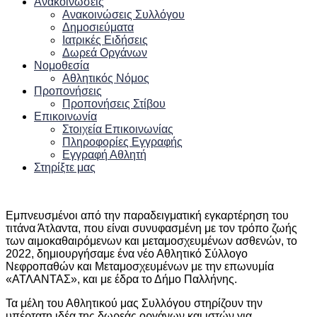
Ανακοινώσεις
Ανακοινώσεις Συλλόγου
Δημοσιεύματα
Ιατρικές Ειδήσεις
Δωρεά Οργάνων
Νομοθεσία
Αθλητικός Νόμος
Προπονήσεις
Προπονήσεις Στίβου
Επικοινωνία
Στοιχεία Επικοινωνίας
Πληροφορίες Εγγραφής
Εγγραφή Αθλητή
Στηρίξτε μας
Εμπνευσμένοι από την παραδειγματική εγκαρτέρηση του
τιτάνα Άτλαντα, που είναι συνυφασμένη με τον τρόπο ζωής
των αιμοκαθαιρόμενων και μεταμοσχευμένων ασθενών, το
2022, δημιουργήσαμε ένα νέο Αθλητικό Σύλλογο
Νεφροπαθών και Μεταμοσχευμένων με την επωνυμία
«ΑΤΛΑΝΤΑΣ», και με έδρα το Δήμο Παλλήνης.
Τα μέλη του Αθλητικού μας Συλλόγου στηρίζουν την
υπέρτατη ιδέα της δωρεάς οργάνων και ιστών για