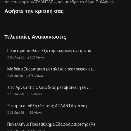
την επωνυμία «ΑΤΛΑΝΤΑΣ», και με έδρα το Δήμο Παλλήνης.
Αφήστε την κριτική σας
Τελευταίες Ανακοινώσεις
Γ. Σωτηρόπουλος: Eξατομικευμένη αντιμετώ…
05 Aug 26
153
Views
Με δέκα Ευρωπαϊκά μετάλλια επέστρεψαν οι…
01 Jul 26
575
Views
Στο Άρνεμ της Ολλανδίας μεταβαίνει η Εθν…
18 Jun 26
55
Views
Έτοιμοι οι αθλητές τους ΑΤΛΑΝΤΑ για να μ…
15 Jun 26
52
Views
Πανελλήνιο Πρωτάθλημα Εδαφοσφαίρισης (Pe…