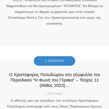
Το Δ.Σ., οι αθλητές και τα μέλη του Αθλητικού Συλλόγου
Νεφροπαθών και Μεταμοσχευμένων “ΑΤΛΑΝΤΑΣ” θα θέλαμε να
εκφράσουμε τις θερμές ευχαριστίες μας στην εταιρία
Greenways Rent a Car που δραστηριοποιείται στο χώρο της
ενοικίασης
18/05/2023
O Χριστόφορος Πολυδώρου στο εξώφυλλο του
Περιοδικού “Η Φωνή του Γέρακα” – Τεύχος 11
(Μάϊος 2023)…
683
Views
O αθλητής μας και πρόεδρος του συλλόγου Χριστόφορος
Πολυδώρου επέστρεψε από τους 24ους Παγκόσμιους Αγώνες